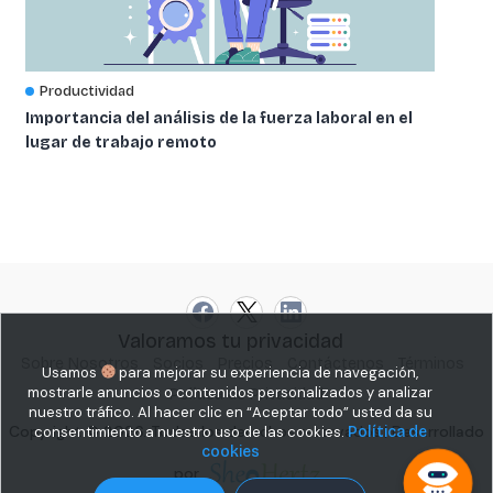
Productividad
Importancia del análisis de la fuerza laboral en el
lugar de trabajo remoto
Valoramos tu privacidad
Sobre Nosotros
Socios
Precios
Contáctenos
Términos
Usamos
para mejorar su experiencia de navegación,
mostrarle anuncios o contenidos personalizados y analizar
Política de Privacidad
nuestro tráfico. Al hacer clic en “Aceptar todo” usted da su
Copyright © 2026. Todos los derechos reservados.| Desarrollado
consentimiento a nuestro uso de las cookies.
Política de
cookies
por