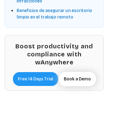
infracciones
Beneficios de asegurar un escritorio
limpio en el trabajo remoto
Boost productivity and
compliance with
wAnywhere
Free 14 Days Trial
Book a Demo