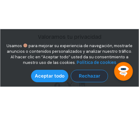
Valoramos tu privacidad
Usamos
para mejorar su experiencia de navegación, mostrarle
anuncios o contenidos personalizados y analizar nuestro tráfico.
Al hacer clic en “Aceptar todo” usted da su consentimiento a
nuestro uso de las cookies.
Política de cookies
Aceptar todo
Rechazar
Sobre Nosotros
Socios
Precios
Contáctenos
Términos
Política de Privacidad
Copyright © 2026. Todos los derechos reservados.| Desarrollado
por